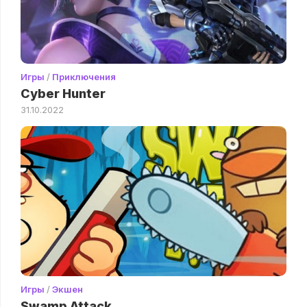
Игры
/
Приключения
Cyber Hunter
31.10.2022
Игры
/
Экшен
Swamp Attack