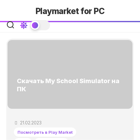
Skip
Playmarket for PC
to
content
Скачать My School Simulator на
ПК
21.02.2023
Посмотреть в Play Market