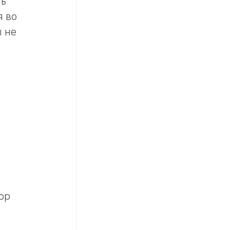
ть
я во
ы не
ор