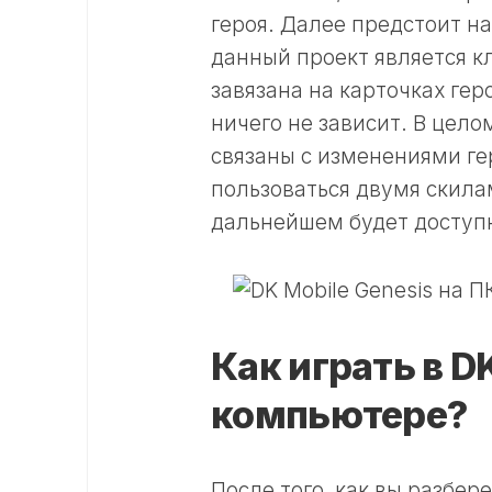
героя. Далее предстоит на
данный проект является к
завязана на карточках геро
ничего не зависит. В цел
связаны с изменениями гер
пользоваться двумя скилам
дальнейшем будет доступн
Как играть в DK
компьютере?
После того, как вы разбер