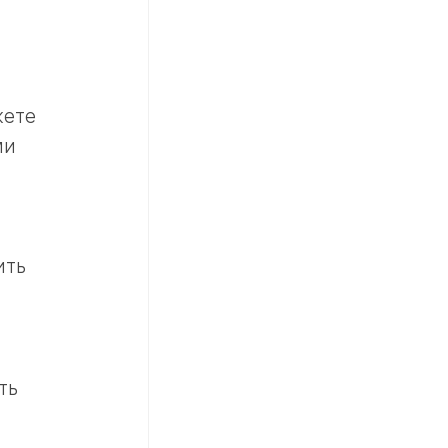
жете
ми
ить
ть