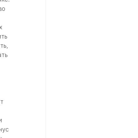
во
х
ить
ть,
ать
ит
и
нус