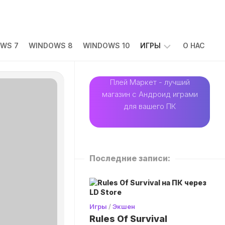
WS 7
WINDOWS 8
WINDOWS 10
ИГРЫ
О НАС
АРКАДЫ
Плей Маркет - лучший
магазин с Андроид играми
ГОЛОВОЛОМКИ
для вашего ПК
ГОНКИ
КАЗУАЛЬНЫЕ
ПРИКЛЮЧЕНИЯ
Последние записи:
РОЛЕВЫЕ
СИМУЛЯТОРЫ
СТРАТЕГИИ
Игры
/
Экшен
ЭКШЕН
Rules Of Survival