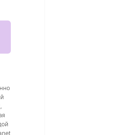
янно
ый
,
ая
дой
anet