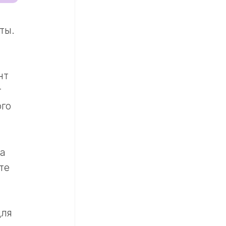
ты.
нт
т
ого
та
те
для