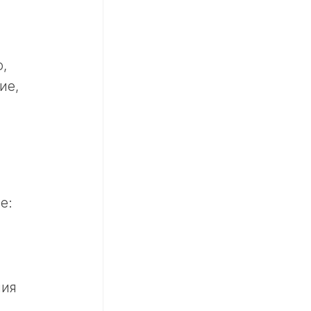
,
ие,
е:
ния