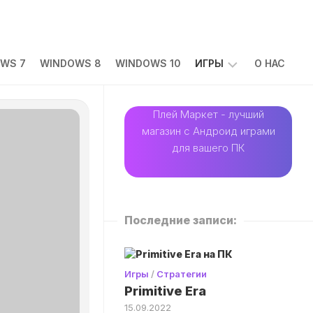
WS 7
WINDOWS 8
WINDOWS 10
ИГРЫ
О НАС
АРКАДЫ
Плей Маркет - лучший
магазин с Андроид играми
ГОЛОВОЛОМКИ
для вашего ПК
ГОНКИ
КАЗУАЛЬНЫЕ
ПРИКЛЮЧЕНИЯ
Последние записи:
РОЛЕВЫЕ
СИМУЛЯТОРЫ
СТРАТЕГИИ
Игры
/
Стратегии
Primitive Era
ЭКШЕН
15.09.2022