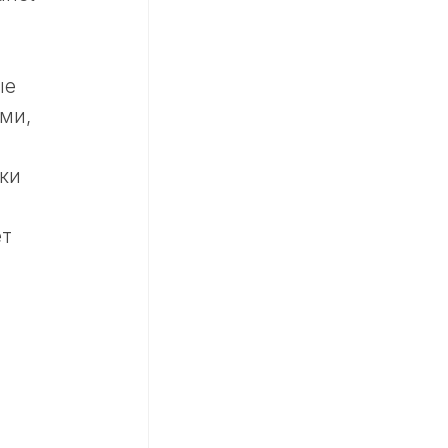
ые
ми,
ки
ет