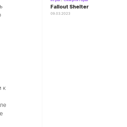
ь
Fallout Shelter
09.03.2023
о
 к
але
е