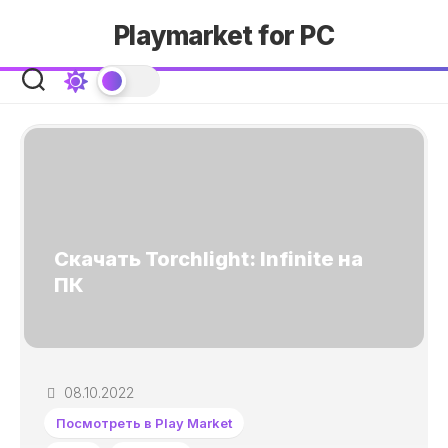
Skip
Playmarket for PC
to
content
Скачать Torchlight: Infinite на
ПК
08.10.2022
Посмотреть в Play Market