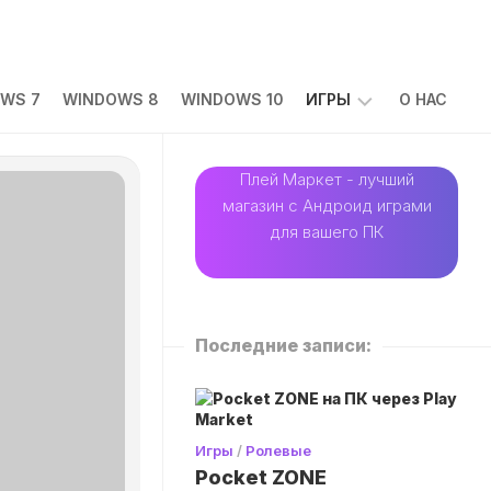
WS 7
WINDOWS 8
WINDOWS 10
ИГРЫ
О НАС
АРКАДЫ
Плей Маркет - лучший
магазин с Андроид играми
ГОЛОВОЛОМКИ
для вашего ПК
ГОНКИ
КАЗУАЛЬНЫЕ
ПРИКЛЮЧЕНИЯ
Последние записи:
РОЛЕВЫЕ
СИМУЛЯТОРЫ
СТРАТЕГИИ
Игры
/
Ролевые
ЭКШЕН
Pocket ZONE