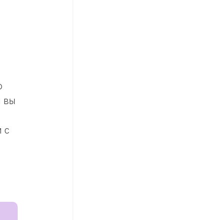
о
и вы
 с