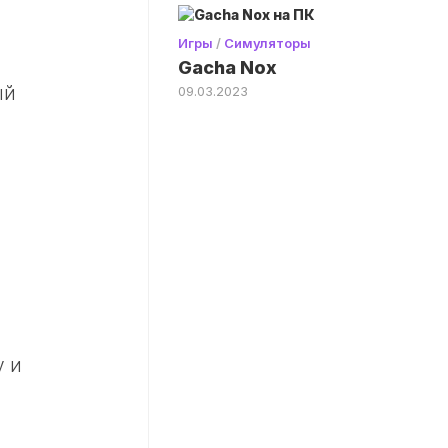
Игры
/
Симуляторы
Gacha Nox
ый
09.03.2023
ы
у и