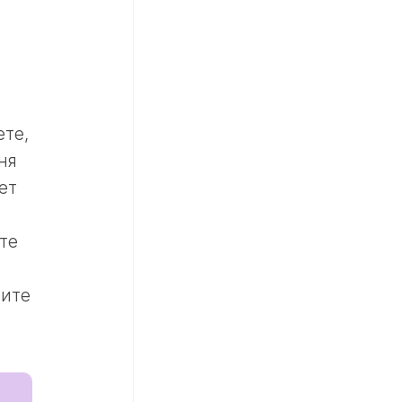
ете,
ня
ет
те
пите